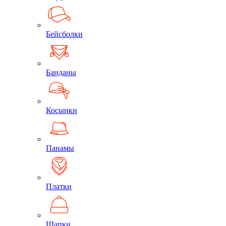
Бейсболки
Банданы
Косынки
Панамы
Платки
Шапки