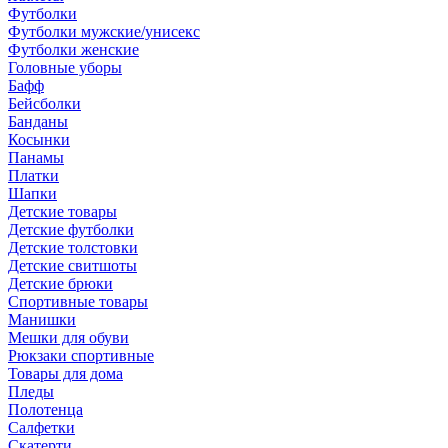
Футболки
Футболки мужские/унисекс
Футболки женские
Головные уборы
Бафф
Бейсболки
Банданы
Косынки
Панамы
Платки
Шапки
Детские товары
Детские футболки
Детские толстовки
Детские свитшоты
Детские брюки
Спортивные товары
Манишки
Мешки для обуви
Рюкзаки спортивные
Товары для дома
Пледы
Полотенца
Салфетки
Скатерти