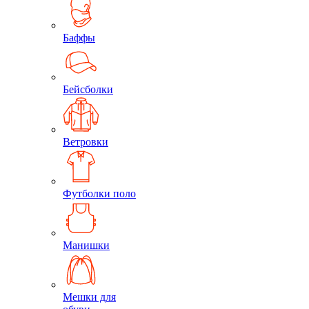
Баффы
Бейсболки
Ветровки
Футболки поло
Манишки
Мешки для