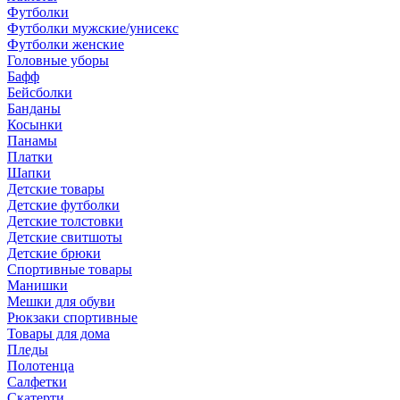
Футболки
Футболки мужские/унисекс
Футболки женские
Головные уборы
Бафф
Бейсболки
Банданы
Косынки
Панамы
Платки
Шапки
Детские товары
Детские футболки
Детские толстовки
Детские свитшоты
Детские брюки
Спортивные товары
Манишки
Мешки для обуви
Рюкзаки спортивные
Товары для дома
Пледы
Полотенца
Салфетки
Скатерти