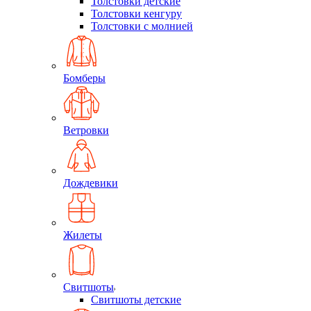
Толстовки детские
Толстовки кенгуру
Толстовки с молнией
Бомберы
Ветровки
Дождевики
Жилеты
Свитшоты
Свитшоты детские