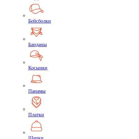
Бейсболки
Банданы
Косынки
Панамы
Платки
Шапки