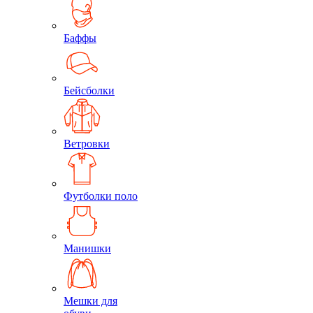
Баффы
Бейсболки
Ветровки
Футболки поло
Манишки
Мешки для