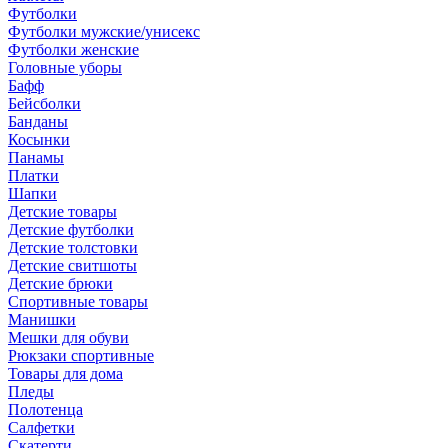
Футболки
Футболки мужские/унисекс
Футболки женские
Головные уборы
Бафф
Бейсболки
Банданы
Косынки
Панамы
Платки
Шапки
Детские товары
Детские футболки
Детские толстовки
Детские свитшоты
Детские брюки
Спортивные товары
Манишки
Мешки для обуви
Рюкзаки спортивные
Товары для дома
Пледы
Полотенца
Салфетки
Скатерти