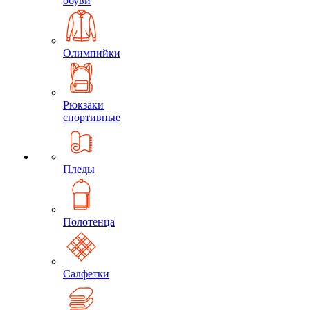
обуви
Олимпийки
Рюкзаки
спортивные
Пледы
Полотенца
Салфетки