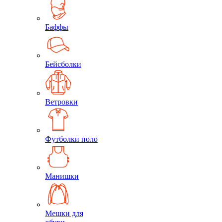
Баффы
Бейсболки
Ветровки
Футболки поло
Манишки
Мешки для