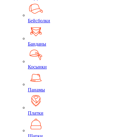
Бейсболки
Банданы
Косынки
Панамы
Платки
Шапки