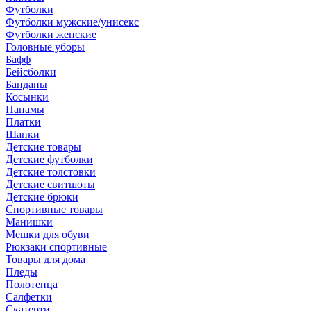
Футболки
Футболки мужские/унисекс
Футболки женские
Головные уборы
Бафф
Бейсболки
Банданы
Косынки
Панамы
Платки
Шапки
Детские товары
Детские футболки
Детские толстовки
Детские свитшоты
Детские брюки
Спортивные товары
Манишки
Мешки для обуви
Рюкзаки спортивные
Товары для дома
Пледы
Полотенца
Салфетки
Скатерти