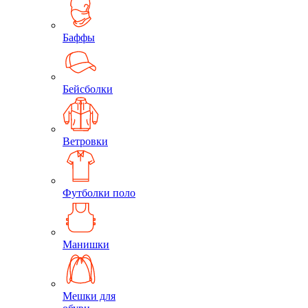
Баффы
Бейсболки
Ветровки
Футболки поло
Манишки
Мешки для