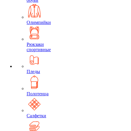
обуви
Олимпийки
Рюкзаки
спортивные
Пледы
Полотенца
Салфетки