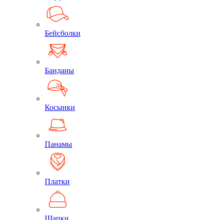
Бейсболки
Банданы
Косынки
Панамы
Платки
Шапки