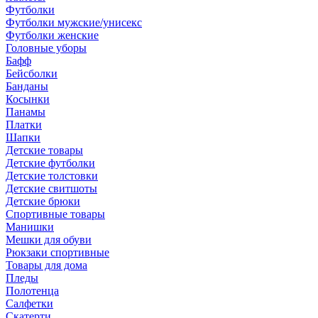
Футболки
Футболки мужские/унисекс
Футболки женские
Головные уборы
Бафф
Бейсболки
Банданы
Косынки
Панамы
Платки
Шапки
Детские товары
Детские футболки
Детские толстовки
Детские свитшоты
Детские брюки
Спортивные товары
Манишки
Мешки для обуви
Рюкзаки спортивные
Товары для дома
Пледы
Полотенца
Салфетки
Скатерти