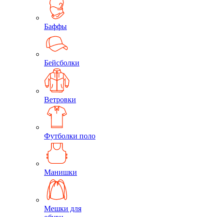
Баффы
Бейсболки
Ветровки
Футболки поло
Манишки
Мешки для