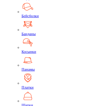
Бейсболки
Банданы
Косынки
Панамы
Платки
Шапки