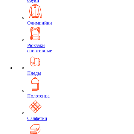
обуви
Олимпийки
Рюкзаки
спортивные
Пледы
Полотенца
Салфетки