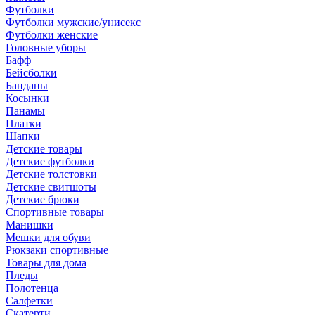
Футболки
Футболки мужские/унисекс
Футболки женские
Головные уборы
Бафф
Бейсболки
Банданы
Косынки
Панамы
Платки
Шапки
Детские товары
Детские футболки
Детские толстовки
Детские свитшоты
Детские брюки
Спортивные товары
Манишки
Мешки для обуви
Рюкзаки спортивные
Товары для дома
Пледы
Полотенца
Салфетки
Скатерти