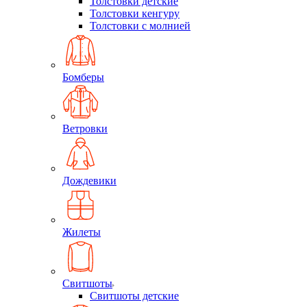
Толстовки детские
Толстовки кенгуру
Толстовки с молнией
Бомберы
Ветровки
Дождевики
Жилеты
Свитшоты
Свитшоты детские