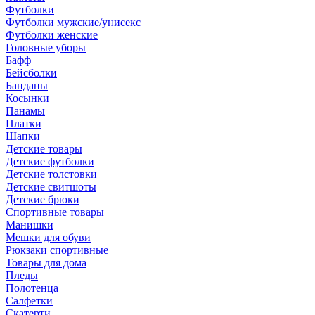
Футболки
Футболки мужские/унисекс
Футболки женские
Головные уборы
Бафф
Бейсболки
Банданы
Косынки
Панамы
Платки
Шапки
Детские товары
Детские футболки
Детские толстовки
Детские свитшоты
Детские брюки
Спортивные товары
Манишки
Мешки для обуви
Рюкзаки спортивные
Товары для дома
Пледы
Полотенца
Салфетки
Скатерти