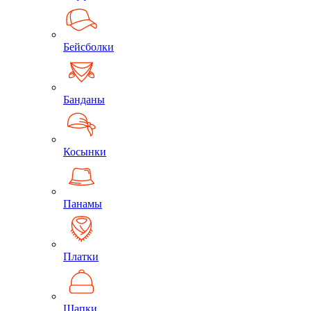
Бейсболки
Банданы
Косынки
Панамы
Платки
Шапки