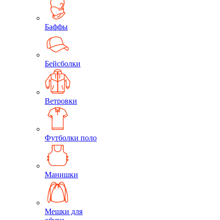
Баффы
Бейсболки
Ветровки
Футболки поло
Манишки
Мешки для