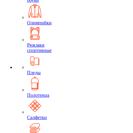
обуви
Олимпийки
Рюкзаки
спортивные
Пледы
Полотенца
Салфетки