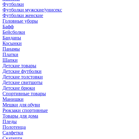
Футболки
Футболки мужские/унисекс
Футболки женские
Головные уборы
Бафф
Бейсболки
Банданы
Косынки
Панамы
Платки
Шапки
Детские товары
Детские футболки
Детские толстовки
Детские свитшоты
Детские брюки
Спортивные товары
Манишки
Мешки для обуви
Рюкзаки спортивные
Товары для дома
Пледы
Полотенца
Салфетки
Скатерти