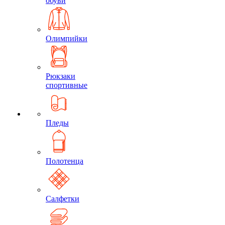
обуви
Олимпийки
Рюкзаки
спортивные
Пледы
Полотенца
Салфетки