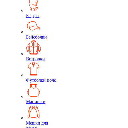
Баффы
Бейсболки
Ветровки
Футболки поло
Манишки
Мешки для