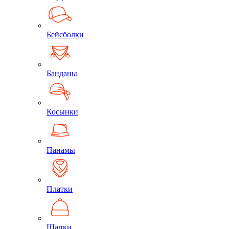
Бейсболки
Банданы
Косынки
Панамы
Платки
Шапки