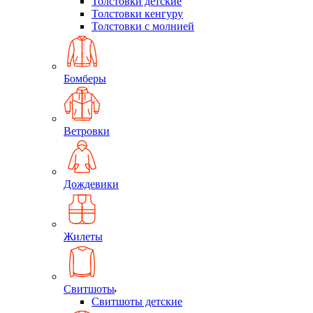
Толстовки детские
Толстовки кенгуру
Толстовки с молнией
Бомберы
Ветровки
Дождевики
Жилеты
Свитшоты
Свитшоты детские