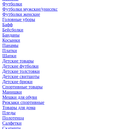
Футболки
Футболки мужские/унисекс
Футболки женские
Головные уборы
Бафф
Бейсболки
Банданы
Косынки
Панамы
Платки
Шапки
Детские товары
Детские футболки
Детские толстовки
Детские свитшоты
Детские брюки
Спортивные товары
Манишки
Мешки для обуви
Рюкзаки спортивные
Товары для дома
Пледы
Полотенца
Салфетки
Скатерти