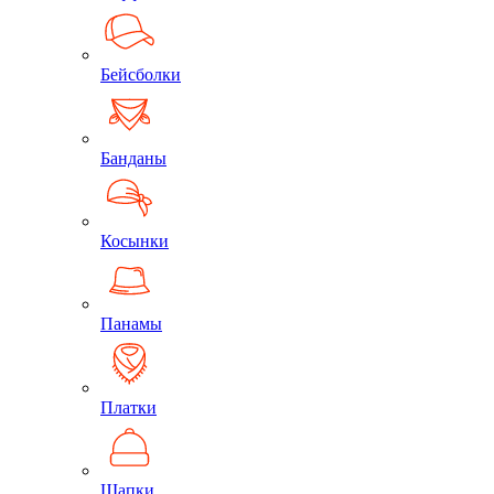
Бейсболки
Банданы
Косынки
Панамы
Платки
Шапки