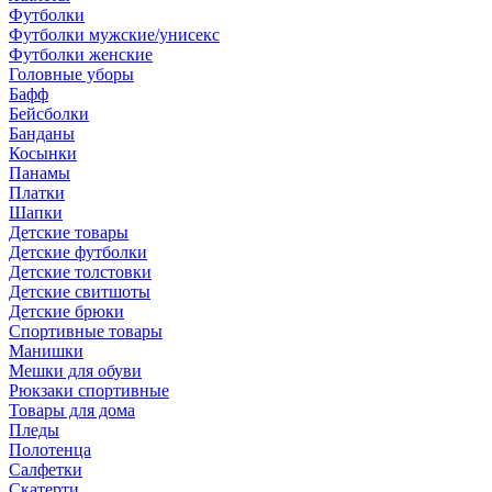
Футболки
Футболки мужские/унисекс
Футболки женские
Головные уборы
Бафф
Бейсболки
Банданы
Косынки
Панамы
Платки
Шапки
Детские товары
Детские футболки
Детские толстовки
Детские свитшоты
Детские брюки
Спортивные товары
Манишки
Мешки для обуви
Рюкзаки спортивные
Товары для дома
Пледы
Полотенца
Салфетки
Скатерти