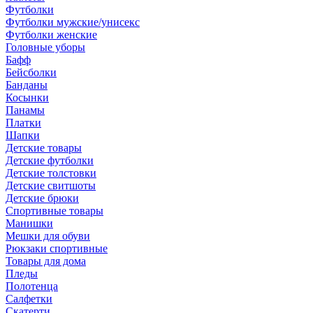
Футболки
Футболки мужские/унисекс
Футболки женские
Головные уборы
Бафф
Бейсболки
Банданы
Косынки
Панамы
Платки
Шапки
Детские товары
Детские футболки
Детские толстовки
Детские свитшоты
Детские брюки
Спортивные товары
Манишки
Мешки для обуви
Рюкзаки спортивные
Товары для дома
Пледы
Полотенца
Салфетки
Скатерти