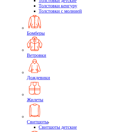
Толстовки детские
Толстовки кенгуру
Толстовки с молнией
Бомберы
Ветровки
Дождевики
Жилеты
Свитшоты
Свитшоты детские