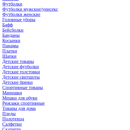
Футболки
Футболки мужские/унисекс
Футболки женские
Головные уборы
Бафф
Бейсболки
Банданы
Косынки
Панамы
Платки
Шапки
Детские товары
Детские футболки
Детские толстовки
Детские свитшоты
Детские брюки
Спортивные товары
Манишки
Мешки для обуви
Рюкзаки спортивные
Товары для дома
Пледы
Полотенца
Салфетки
Скатерти