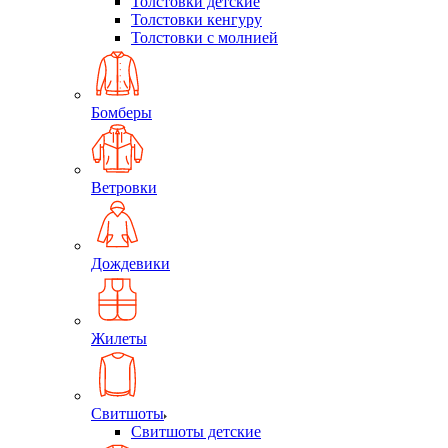
Толстовки детские
Толстовки кенгуру
Толстовки с молнией
Бомберы
Ветровки
Дождевики
Жилеты
Свитшоты
Свитшоты детские