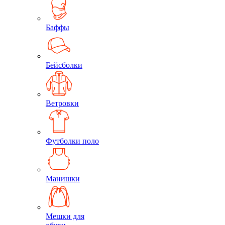
Баффы
Бейсболки
Ветровки
Футболки поло
Манишки
Мешки для