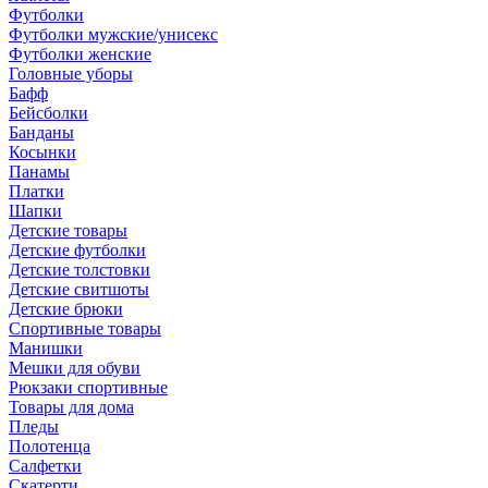
Футболки
Футболки мужские/унисекс
Футболки женские
Головные уборы
Бафф
Бейсболки
Банданы
Косынки
Панамы
Платки
Шапки
Детские товары
Детские футболки
Детские толстовки
Детские свитшоты
Детские брюки
Спортивные товары
Манишки
Мешки для обуви
Рюкзаки спортивные
Товары для дома
Пледы
Полотенца
Салфетки
Скатерти