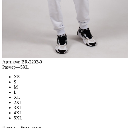
Артикул:
BR-2202-0
Размер
—
5XL
XS
S
M
L
XL
2XL
3XL
4XL
5XL
Печать
—
Без печати