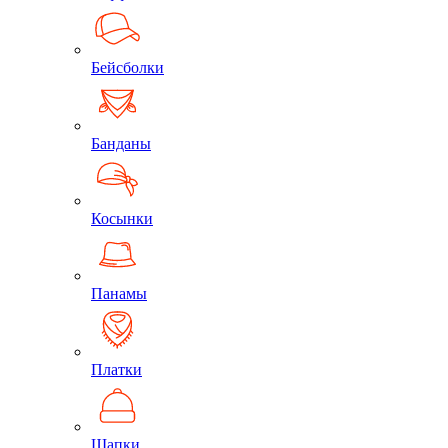
Бейсболки
Банданы
Косынки
Панамы
Платки
Шапки