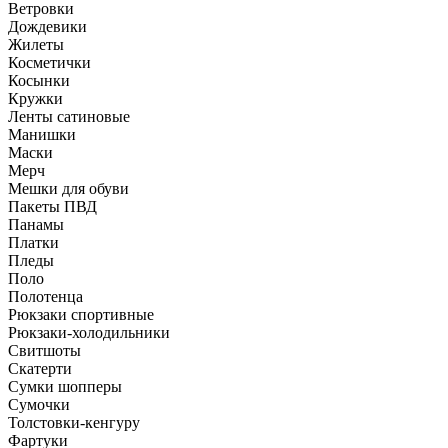
Ветровки
Дождевики
Жилеты
Косметички
Косынки
Кружки
Ленты сатиновые
Манишки
Маски
Мерч
Мешки для обуви
Пакеты ПВД
Панамы
Платки
Пледы
Поло
Полотенца
Рюкзаки спортивные
Рюкзаки-холодильники
Свитшоты
Скатерти
Сумки шопперы
Сумочки
Толстовки-кенгуру
Фартуки