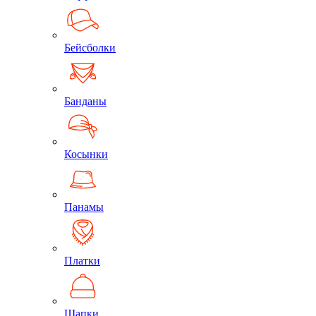
Бейсболки
Банданы
Косынки
Панамы
Платки
Шапки