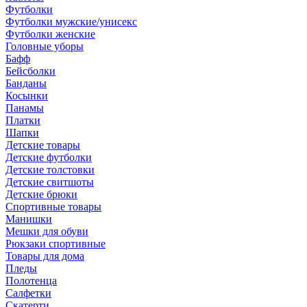
Футболки
Футболки мужские/унисекс
Футболки женские
Головные уборы
Бафф
Бейсболки
Банданы
Косынки
Панамы
Платки
Шапки
Детские товары
Детские футболки
Детские толстовки
Детские свитшоты
Детские брюки
Спортивные товары
Манишки
Мешки для обуви
Рюкзаки спортивные
Товары для дома
Пледы
Полотенца
Салфетки
Скатерти