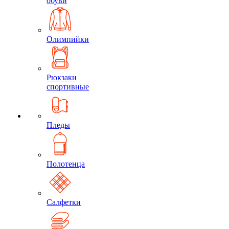
обуви
Олимпийки
Рюкзаки
спортивные
Пледы
Полотенца
Салфетки