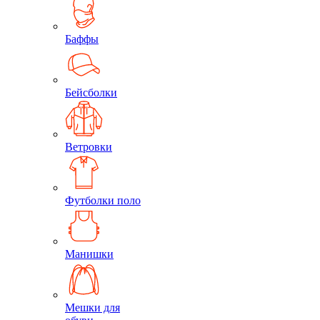
Баффы
Бейсболки
Ветровки
Футболки поло
Манишки
Мешки для