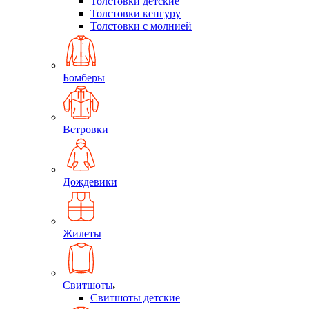
Толстовки детские
Толстовки кенгуру
Толстовки с молнией
Бомберы
Ветровки
Дождевики
Жилеты
Свитшоты
Свитшоты детские