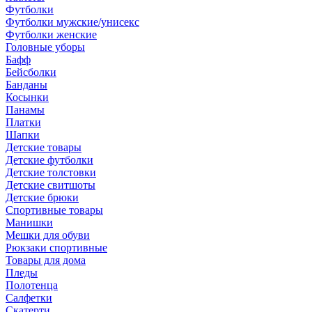
Футболки
Футболки мужские/унисекс
Футболки женские
Головные уборы
Бафф
Бейсболки
Банданы
Косынки
Панамы
Платки
Шапки
Детские товары
Детские футболки
Детские толстовки
Детские свитшоты
Детские брюки
Спортивные товары
Манишки
Мешки для обуви
Рюкзаки спортивные
Товары для дома
Пледы
Полотенца
Салфетки
Скатерти