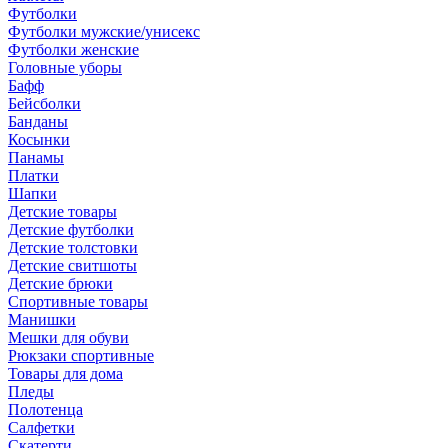
Футболки
Футболки мужские/унисекс
Футболки женские
Головные уборы
Бафф
Бейсболки
Банданы
Косынки
Панамы
Платки
Шапки
Детские товары
Детские футболки
Детские толстовки
Детские свитшоты
Детские брюки
Спортивные товары
Манишки
Мешки для обуви
Рюкзаки спортивные
Товары для дома
Пледы
Полотенца
Салфетки
Скатерти