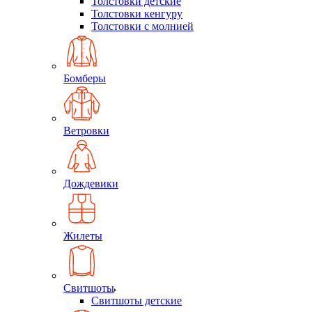
Толстовки детские
Толстовки кенгуру
Толстовки с молнией
Бомберы
Ветровки
Дождевики
Жилеты
Свитшоты
Свитшоты детские