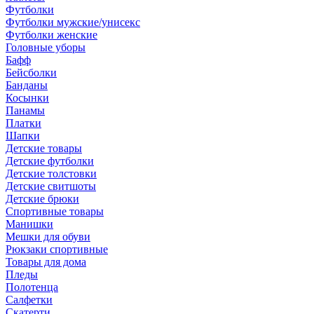
Футболки
Футболки мужские/унисекс
Футболки женские
Головные уборы
Бафф
Бейсболки
Банданы
Косынки
Панамы
Платки
Шапки
Детские товары
Детские футболки
Детские толстовки
Детские свитшоты
Детские брюки
Спортивные товары
Манишки
Мешки для обуви
Рюкзаки спортивные
Товары для дома
Пледы
Полотенца
Салфетки
Скатерти