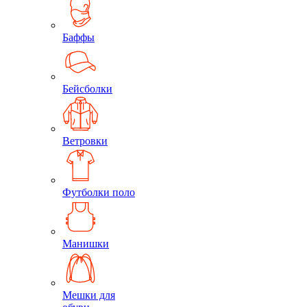
Баффы
Бейсболки
Ветровки
Футболки поло
Манишки
Мешки для