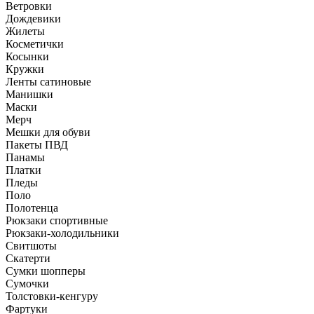
Ветровки
Дождевики
Жилеты
Косметички
Косынки
Кружки
Ленты сатиновые
Манишки
Маски
Мерч
Мешки для обуви
Пакеты ПВД
Панамы
Платки
Пледы
Поло
Полотенца
Рюкзаки спортивные
Рюкзаки-холодильники
Свитшоты
Скатерти
Сумки шопперы
Сумочки
Толстовки-кенгуру
Фартуки