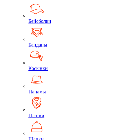
Бейсболки
Банданы
Косынки
Панамы
Платки
Шапки