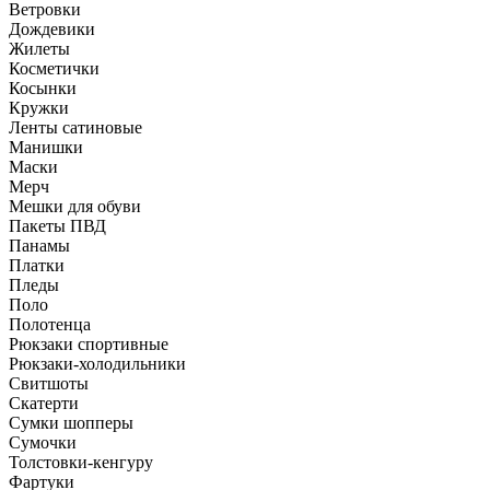
Ветровки
Дождевики
Жилеты
Косметички
Косынки
Кружки
Ленты сатиновые
Манишки
Маски
Мерч
Мешки для обуви
Пакеты ПВД
Панамы
Платки
Пледы
Поло
Полотенца
Рюкзаки спортивные
Рюкзаки-холодильники
Свитшоты
Скатерти
Сумки шопперы
Сумочки
Толстовки-кенгуру
Фартуки