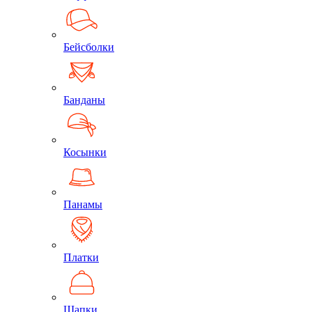
Бейсболки
Банданы
Косынки
Панамы
Платки
Шапки