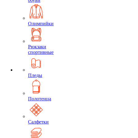
обуви
Олимпийки
Рюкзаки
спортивные
Пледы
Полотенца
Салфетки