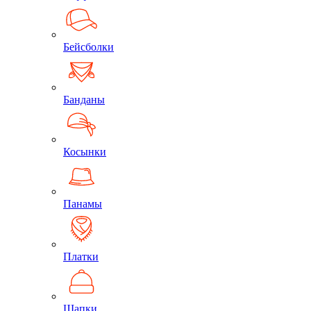
Бейсболки
Банданы
Косынки
Панамы
Платки
Шапки