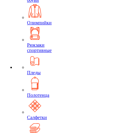
обуви
Олимпийки
Рюкзаки
спортивные
Пледы
Полотенца
Салфетки