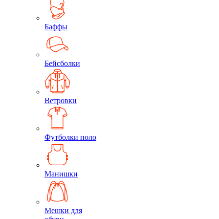
Баффы
Бейсболки
Ветровки
Футболки поло
Манишки
Мешки для