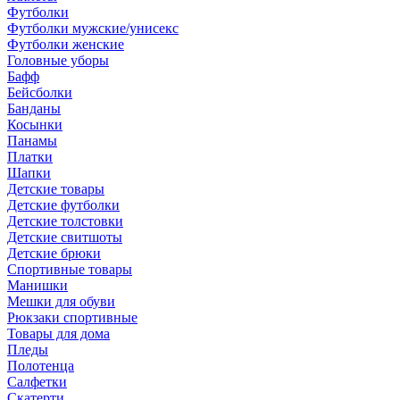
Футболки
Футболки мужские/унисекс
Футболки женские
Головные уборы
Бафф
Бейсболки
Банданы
Косынки
Панамы
Платки
Шапки
Детские товары
Детские футболки
Детские толстовки
Детские свитшоты
Детские брюки
Спортивные товары
Манишки
Мешки для обуви
Рюкзаки спортивные
Товары для дома
Пледы
Полотенца
Салфетки
Скатерти