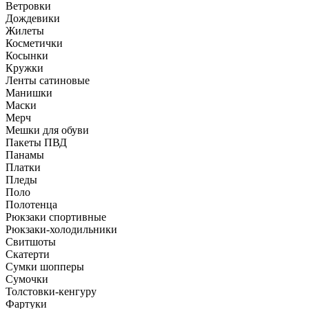
Ветровки
Дождевики
Жилеты
Косметички
Косынки
Кружки
Ленты сатиновые
Манишки
Маски
Мерч
Мешки для обуви
Пакеты ПВД
Панамы
Платки
Пледы
Поло
Полотенца
Рюкзаки спортивные
Рюкзаки-холодильники
Свитшоты
Скатерти
Сумки шопперы
Сумочки
Толстовки-кенгуру
Фартуки