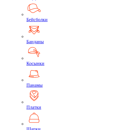
Бейсболки
Банданы
Косынки
Панамы
Платки
Шапки