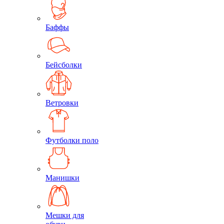
Баффы
Бейсболки
Ветровки
Футболки поло
Манишки
Мешки для