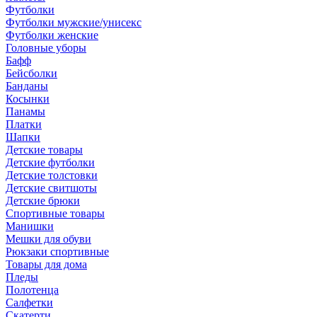
Футболки
Футболки мужские/унисекс
Футболки женские
Головные уборы
Бафф
Бейсболки
Банданы
Косынки
Панамы
Платки
Шапки
Детские товары
Детские футболки
Детские толстовки
Детские свитшоты
Детские брюки
Спортивные товары
Манишки
Мешки для обуви
Рюкзаки спортивные
Товары для дома
Пледы
Полотенца
Салфетки
Скатерти