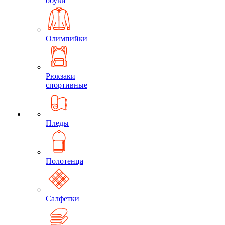
обуви
Олимпийки
Рюкзаки
спортивные
Пледы
Полотенца
Салфетки