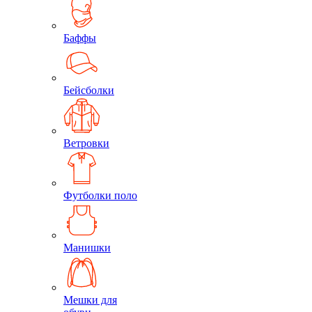
Баффы
Бейсболки
Ветровки
Футболки поло
Манишки
Мешки для