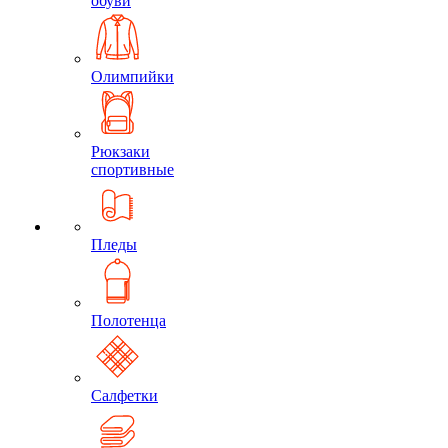
обуви
Олимпийки
Рюкзаки
спортивные
Пледы
Полотенца
Салфетки