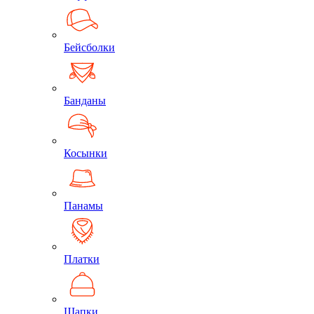
Бейсболки
Банданы
Косынки
Панамы
Платки
Шапки