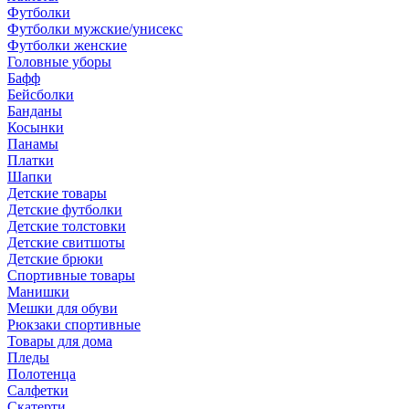
Футболки
Футболки мужские/унисекс
Футболки женские
Головные уборы
Бафф
Бейсболки
Банданы
Косынки
Панамы
Платки
Шапки
Детские товары
Детские футболки
Детские толстовки
Детские свитшоты
Детские брюки
Спортивные товары
Манишки
Мешки для обуви
Рюкзаки спортивные
Товары для дома
Пледы
Полотенца
Салфетки
Скатерти