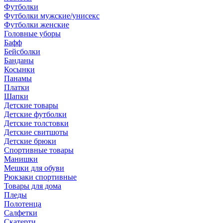
Футболки
Футболки мужские/унисекс
Футболки женские
Головные уборы
Бафф
Бейсболки
Банданы
Косынки
Панамы
Платки
Шапки
Детские товары
Детские футболки
Детские толстовки
Детские свитшоты
Детские брюки
Спортивные товары
Манишки
Мешки для обуви
Рюкзаки спортивные
Товары для дома
Пледы
Полотенца
Салфетки
Скатерти