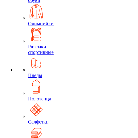
обуви
Олимпийки
Рюкзаки
спортивные
Пледы
Полотенца
Салфетки