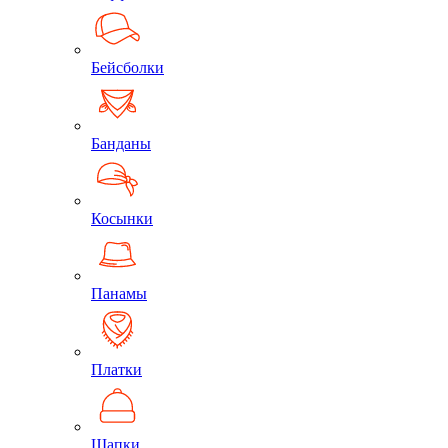
Бейсболки
Банданы
Косынки
Панамы
Платки
Шапки