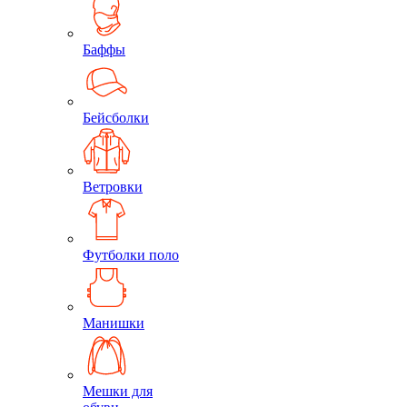
Баффы
Бейсболки
Ветровки
Футболки поло
Манишки
Мешки для